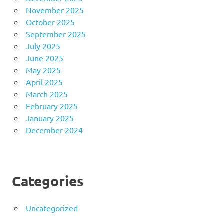
November 2025
October 2025
September 2025
July 2025
June 2025
May 2025
April 2025
March 2025
February 2025
January 2025
December 2024
Categories
Uncategorized