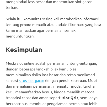
menghindari loss besar dan menemukan slot gacor
terbaru.
Selain itu, komunitas sering kali memberikan informasi
tentang promo menarik atau update fitur baru yang bisa
kamu manfaatkan agar permainan semakin
menguntungkan.
Kesimpulan
Meski slot online adalah permainan untung-untungan,
dengan beberapa langkah bijak kamu bisa
meminimalkan risiko loss besar dan tetap menikmati
sensasi
situs slot gacor
dengan penuh keseruan. Mulai
dari memahami permainan, mengatur modal, taruhan
kecil, memanfaatkan bonus, hingga memilih metode
transaksi cepat dan aman seperti
slot Qris
, semuanya
berkontribusi membuat pengalaman bermainmu lebih