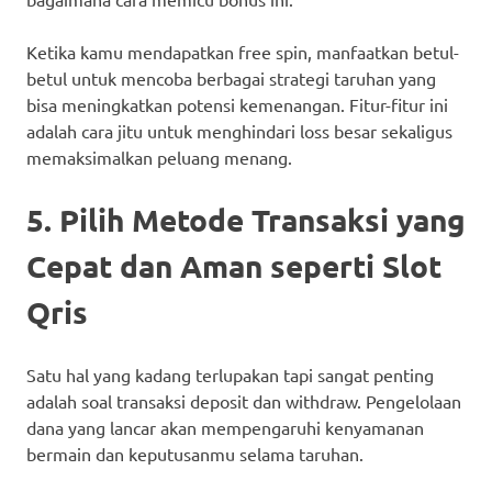
Ketika kamu mendapatkan free spin, manfaatkan betul-
betul untuk mencoba berbagai strategi taruhan yang
bisa meningkatkan potensi kemenangan. Fitur-fitur ini
adalah cara jitu untuk menghindari loss besar sekaligus
memaksimalkan peluang menang.
5. Pilih Metode Transaksi yang
Cepat dan Aman seperti Slot
Qris
Satu hal yang kadang terlupakan tapi sangat penting
adalah soal transaksi deposit dan withdraw. Pengelolaan
dana yang lancar akan mempengaruhi kenyamanan
bermain dan keputusanmu selama taruhan.