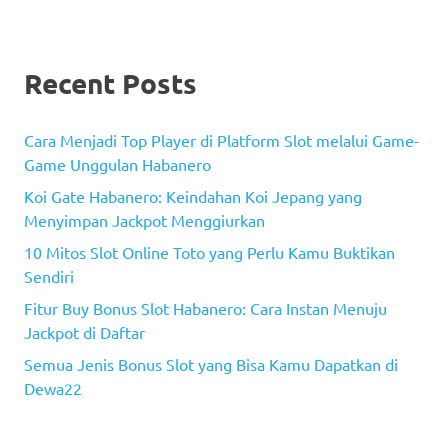
Recent Posts
Cara Menjadi Top Player di Platform Slot melalui Game-
Game Unggulan Habanero
Koi Gate Habanero: Keindahan Koi Jepang yang
Menyimpan Jackpot Menggiurkan
10 Mitos Slot Online Toto yang Perlu Kamu Buktikan
Sendiri
Fitur Buy Bonus Slot Habanero: Cara Instan Menuju
Jackpot di Daftar
Semua Jenis Bonus Slot yang Bisa Kamu Dapatkan di
Dewa22