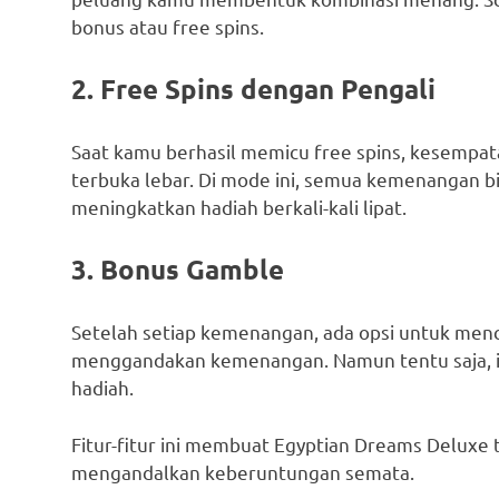
bonus atau free spins.
2.
Free Spins dengan Pengali
Saat kamu berhasil memicu free spins, kesemp
terbuka lebar. Di mode ini, semua kemenangan b
meningkatkan hadiah berkali-kali lipat.
3.
Bonus Gamble
Setelah setiap kemenangan, ada opsi untuk m
menggandakan kemenangan. Namun tentu saja, in
hadiah.
Fitur-fitur ini membuat Egyptian Dreams Deluxe
mengandalkan keberuntungan semata.