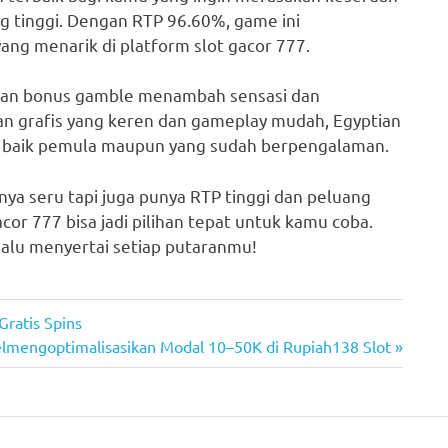
 tinggi. Dengan RTP 96.60%, game ini
g menarik di platform slot gacor 777.
d, dan bonus gamble menambah sensasi dan
an grafis yang keren dan gameplay mudah, Egyptian
, baik pemula maupun yang sudah berpengalaman.
anya seru tapi juga punya RTP tinggi dan peluang
or 777 bisa jadi pilihan tepat untuk kamu coba.
alu menyertai setiap putaranmu!
Gratis Spins
ext
lmengoptimalisasikan Modal 10–50K di Rupiah138 Slot
st: