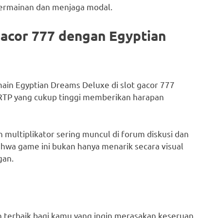
 permainan dan menjaga modal.
acor 777 dengan Egyptian
in Egyptian Dreams Deluxe di slot gacor 777
 RTP yang cukup tinggi memberikan harapan
n multiplikator sering muncul di forum diskusi dan
bahwa game ini bukan hanya menarik secara visual
gan.
n terbaik bagi kamu yang ingin merasakan keseruan