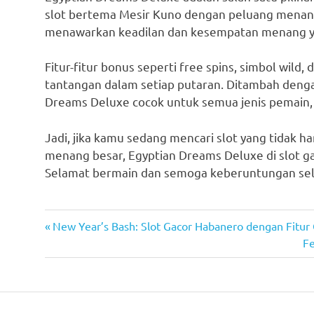
slot bertema Mesir Kuno dengan peluang menang
menawarkan keadilan dan kesempatan menang yan
Fitur-fitur bonus seperti free spins, simbol wil
tantangan dalam setiap putaran. Ditambah deng
Dreams Deluxe cocok untuk semua jenis pemain
Jadi, jika kamu sedang mencari slot yang tidak h
menang besar, Egyptian Dreams Deluxe di slot gac
Selamat bermain dan semoga keberuntungan sel
Previous
Post
New Year’s Bash: Slot Gacor Habanero dengan Fitur 
Post:
N
Fe
navigation
Po