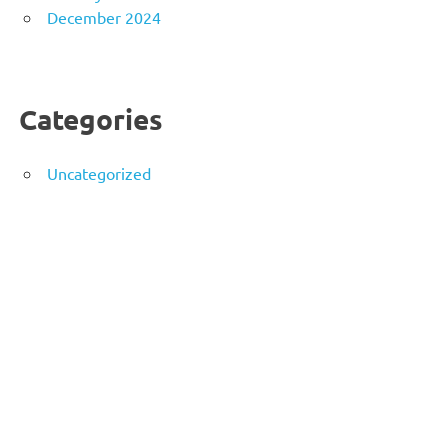
December 2024
Categories
Uncategorized