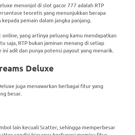
luxe menonjol di slot gacor 777 adalah RTP
persentase teoretis yang menunjukkan berapa
an kepada pemain dalam jangka panjang.
t online, yang artinya peluang kamu mendapatkan
tu saja, RTP bukan jaminan menang di setiap
ni adil dan punya potensi payout yang menarik.
Dreams Deluxe
Deluxe juga menawarkan berbagai fitur yang
ng besar.
mbol lain kecuali Scatter, sehingga memperbesar
ter sendiri biasanya berfungsi memicu fitur