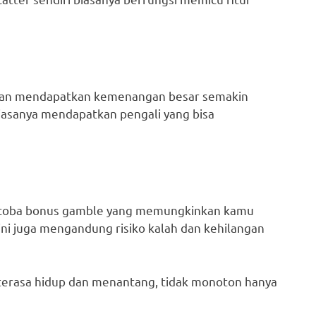
atan mendapatkan kemenangan besar semakin
iasanya mendapatkan pengali yang bisa
encoba bonus gamble yang memungkinkan kamu
i juga mengandung risiko kalah dan kehilangan
 terasa hidup dan menantang, tidak monoton hanya