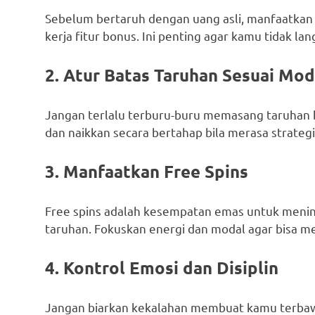
Sebelum bertaruh dengan uang asli, manfaatkan
kerja fitur bonus. Ini penting agar kamu tidak l
2.
Atur Batas Taruhan Sesuai Mod
Jangan terlalu terburu-buru memasang taruhan b
dan naikkan secara bertahap bila merasa strategi
3.
Manfaatkan Free Spins
Free spins adalah kesempatan emas untuk meni
taruhan. Fokuskan energi dan modal agar bisa me
4.
Kontrol Emosi dan Disiplin
Jangan biarkan kekalahan membuat kamu terbaw