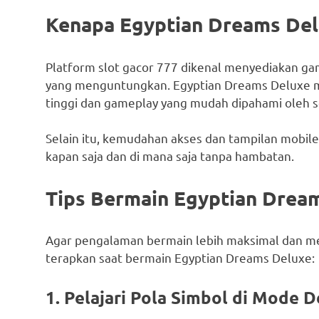
Kenapa Egyptian Dreams Delu
Platform slot gacor 777 dikenal menyediakan g
yang menguntungkan. Egyptian Dreams Deluxe me
tinggi dan gameplay yang mudah dipahami oleh 
Selain itu, kemudahan akses dan tampilan mobil
kapan saja dan di mana saja tanpa hambatan.
Tips Bermain Egyptian Dream
Agar pengalaman bermain lebih maksimal dan me
terapkan saat bermain Egyptian Dreams Deluxe:
1.
Pelajari Pola Simbol di Mode 