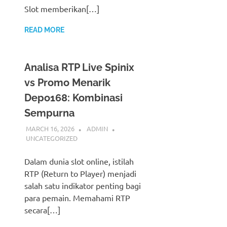
Slot memberikan[…]
READ MORE
Analisa RTP Live Spinix
vs Promo Menarik
Depo168: Kombinasi
Sempurna
MARCH 16, 2026
ADMIN
UNCATEGORIZED
Dalam dunia slot online, istilah
RTP (Return to Player) menjadi
salah satu indikator penting bagi
para pemain. Memahami RTP
secara[…]